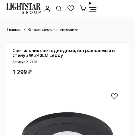
Главная
Встраиваемые светильники
Светильник светодиодный, встраиваемый в
Краткое описание товара
стену 3W 240LM
Leddy
Артикул 212178
1 299 ₽
Стоимость товара
Изображения товара