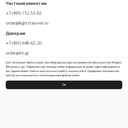
Частным клиентам
+7 (495) 152-53-02
order@lightstarsvet.ru
Дилерам
+7 (495) 648-62-20
order@lst.gr
Сайт использует файлы cookie при сборе данных для инструментов веб-аналитики (Яндекс.
Метрика и т.д.). Собранная при помощи cookie информация не может идентифицировать
вас, однако может помочь нам улучшить работу нашего сайта. Продолжая пользоваться
сайтом, вы соглашаетесь с использованием файлов cookie.
Ок
Политика конфиденциальности
Карта сайта
Информация, размещенная на сайте, не является публичной офертой
Официальный сайт компании