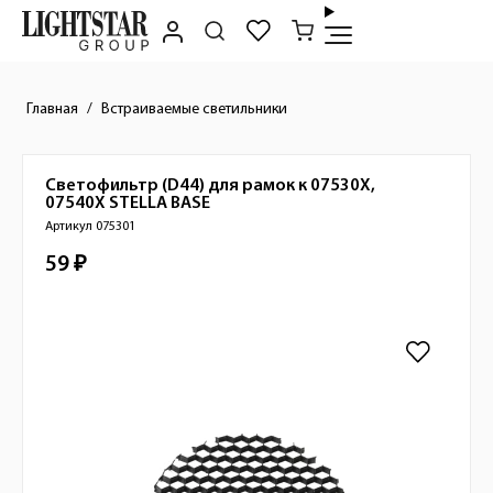
Главная
Встраиваемые светильники
Светофильтр (D44) для рамок к 07530X,
Краткое описание товара
07540X
STELLA BASE
Артикул 075301
59 ₽
Стоимость товара
Изображения товара