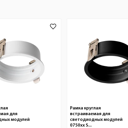
глая
Рамка круглая
мая для
встраиваемая для
дных модулей
светодиодных модулей
0750xx S...