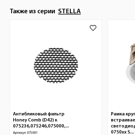
Также из серии
STELLA
Антибликовый фильтр
Рамка кру
Honey Comb (D42) к
встраивае
075236,075246,075000,...
светодио
0750xx S...
Артикул
075001