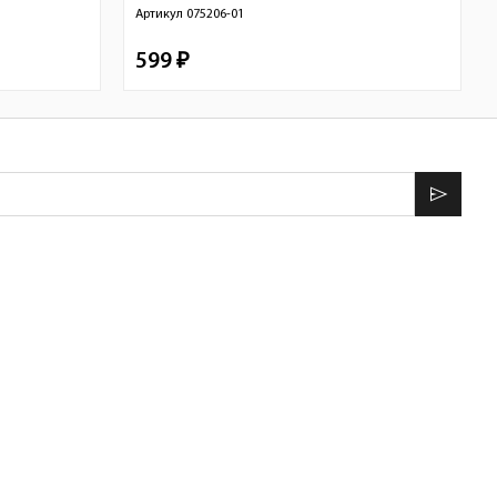
Артикул
075206-01
599 ₽
send