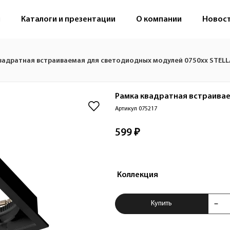
м
Каталоги и презентации
О компании
Новос
вадратная встраиваемая для светодиодных модулей 0750xx STELL
Рамка квадратная встраива
Артикул 075217
599 ₽
Коллекция
Купить Рамка ква
Купить