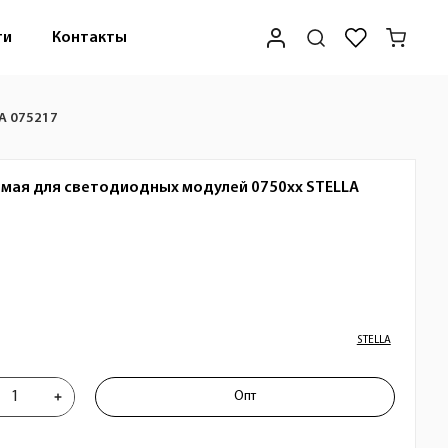
ти
Контакты
A 075217
емая для светодиодных модулей 0750xx
STELLA
STELLA
дратная встраиваемая для светодиод
Опт