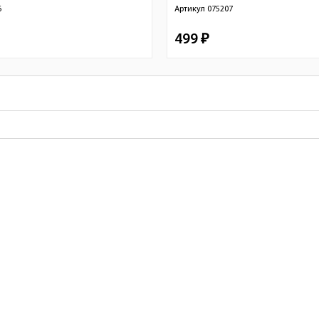
6
Артикул
075207
499 ₽