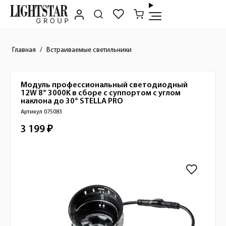
Главная
Встраиваемые светильники
Модуль профессиональный светодиодный
Краткое описание товара
12W 8° 3000K в сборе с суппортом с углом
наклона до 30°
STELLA PRO
Артикул 075083
3 199 ₽
Стоимость товара
Изображения товара