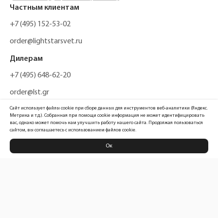
Частным клиентам
+7 (495) 152-53-02
order@lightstarsvet.ru
Дилерам
+7 (495) 648-62-20
order@lst.gr
Сайт использует файлы cookie при сборе данных для инструментов веб-аналитики (Яндекс.
Метрика и т.д.). Собранная при помощи cookie информация не может идентифицировать
вас, однако может помочь нам улучшить работу нашего сайта. Продолжая пользоваться
сайтом, вы соглашаетесь с использованием файлов cookie.
Ок
Политика конфиденциальности
Карта сайта
Информация, размещенная на сайте, не является публичной офертой