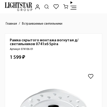
Главная
Встраиваемые светильники
Рамка скрытого монтажа вогнутая д/
Краткое описание товара
светильников 0741х6
Spira
Артикул 074106-01
1 599 ₽
Стоимость товара
Изображения товара