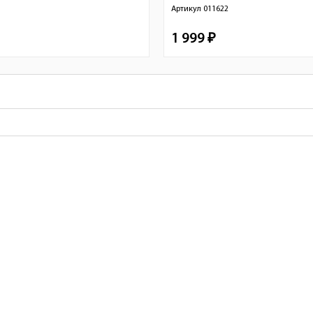
1
Артикул
011622
1 999 ₽