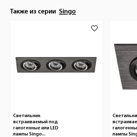
Также из серии
Singo
Светильник
Светильн
встраиваемый под
встраива
галогенные или LED
галогенны
лампы Singo...
лампы Sing