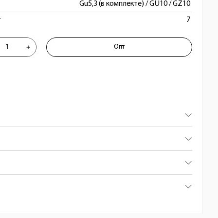
Gu5,3 (в комплекте) / GU10 / GZ10
т
7
к точечный встраиваемый декоратив
Опт