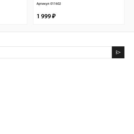
Артикул
011602
1 999 ₽
send