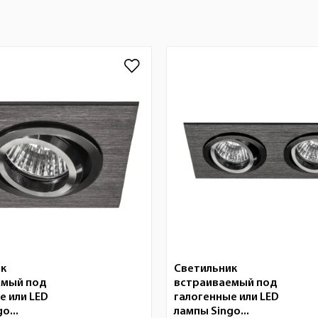
ик
Светильник
емый под
встраиваемый под
е или LED
галогенные или LED
o...
лампы Singo...