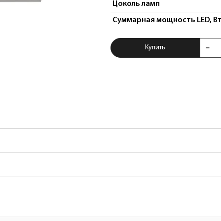
Цоколь ламп
Суммарная мощность LED, В
Купить Светильни
Купить