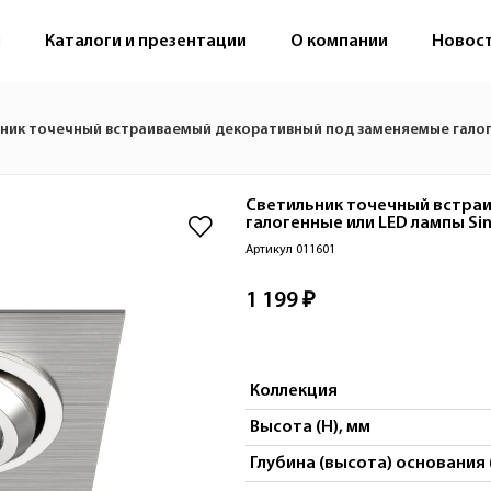
м
Каталоги и презентации
О компании
Новос
ник точечный встраиваемый декоративный под заменяемые галог
Светильник точечный встра
галогенные или LED лампы
Si
Артикул 011601
1 199 ₽
Коллекция
Высота (H), мм
Глубина (высота) основания 