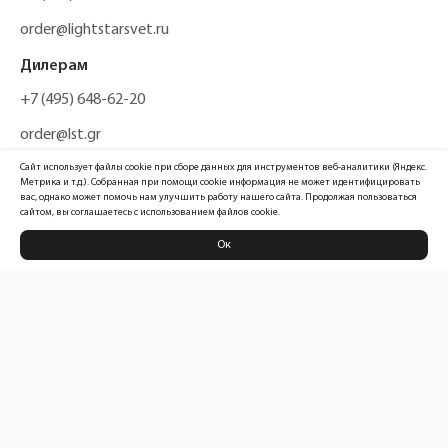
order@lightstarsvet.ru
Дилерам
+7 (495) 648-62-20
order@lst.gr
Сайт использует файлы cookie при сборе данных для инструментов веб-аналитики (Яндекс.
Метрика и т.д.). Собранная при помощи cookie информация не может идентифицировать
вас, однако может помочь нам улучшить работу нашего сайта. Продолжая пользоваться
сайтом, вы соглашаетесь с использованием файлов cookie.
Ок
Политика конфиденциальности
Карта сайта
Информация, размещенная на сайте, не является публичной офертой
Официальный сайт компании
Lightstar Group™
2026