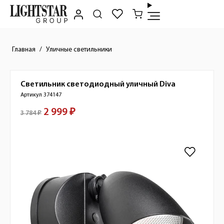
Главная
Уличные светильники
Светильник светодиодный уличный
Diva
Краткое описание товара
Артикул 374147
2 999 ₽
Стоимость товара
3 784 ₽
Изображения товара