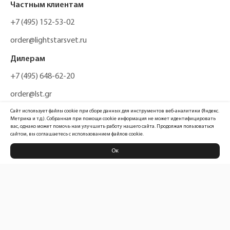
Частным клиентам
+7 (495) 152-53-02
order@lightstarsvet.ru
Дилерам
+7 (495) 648-62-20
order@lst.gr
Сайт использует файлы cookie при сборе данных для инструментов веб-аналитики (Яндекс.
Метрика и т.д.). Собранная при помощи cookie информация не может идентифицировать
вас, однако может помочь нам улучшить работу нашего сайта. Продолжая пользоваться
сайтом, вы соглашаетесь с использованием файлов cookie.
Ок
Политика конфиденциальности
Карта сайта
Информация, размещенная на сайте, не является публичной офертой
Официальный сайт компании