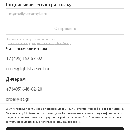
Подписывайтесь на рассылку
Отправить
Нажимая на кнопку, вы соглашаетесь
с
Политикой Конфиденциальности Lightstar Group
Частным клиентам
+7 (495) 152-53-02
order@lightstarsvet.ru
Дилерам
+7 (495) 648-62-20
order@lst.gr
Сайт использует файлы cookie при сборе данных для инструментов веб-аналитики (Яндекс.
Метрика и т.д.). Собранная при помощи cookie информация не может идентифицировать
вас, однако может помочь нам улучшить работу нашего сайта. Продолжая пользоваться
сайтом, вы соглашаетесь с использованием файлов cookie.