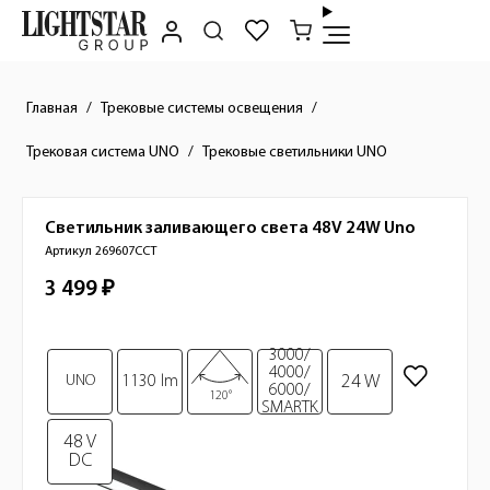
Главная
Трековые системы освещения
Трековая система UNO
Трековые светильники UNO
Светильник заливающего света 48V 24W
Uno
Краткое описание товара
Артикул 269607CCT
3 499 ₽
Стоимость товара
3000/
Изображения товара
4000/
24 W
UNO
1130 lm
6000/
120°
SMARTK
48 V
DC