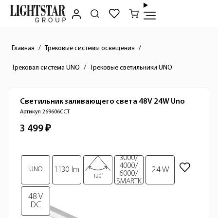
Главная
Трековые системы освещения
Трековая система UNO
Трековые светильники UNO
Светильник заливающего света 48V 24W
Uno
Краткое описание товара
Артикул 269606CCT
3 499 ₽
Стоимость товара
3000/
Изображения товара
4000/
24 W
UNO
1130 lm
6000/
120°
SMARTK
48 V
DC