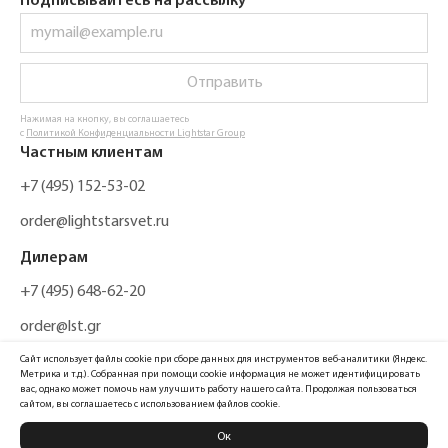
Подписывайтесь на рассылку
Отправить
Нажимая на кнопку, вы соглашаетесь
с
Политикой Конфиденциальности Lightstar Group
Частным клиентам
+7 (495) 152-53-02
order@lightstarsvet.ru
Дилерам
+7 (495) 648-62-20
order@lst.gr
Сайт использует файлы cookie при сборе данных для инструментов веб-аналитики (Яндекс.
Метрика и т.д.). Собранная при помощи cookie информация не может идентифицировать
вас, однако может помочь нам улучшить работу нашего сайта. Продолжая пользоваться
сайтом, вы соглашаетесь с использованием файлов cookie.
Ок