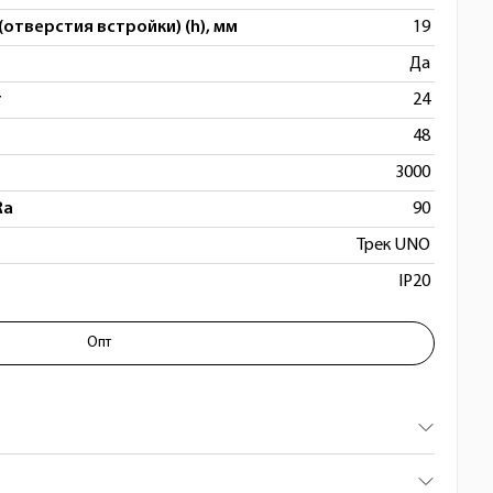
(отверстия встройки) (h), мм
19
Да
т
24
48
3000
Ra
90
Трек UNO
IP20
ный Uno 259437
Опт