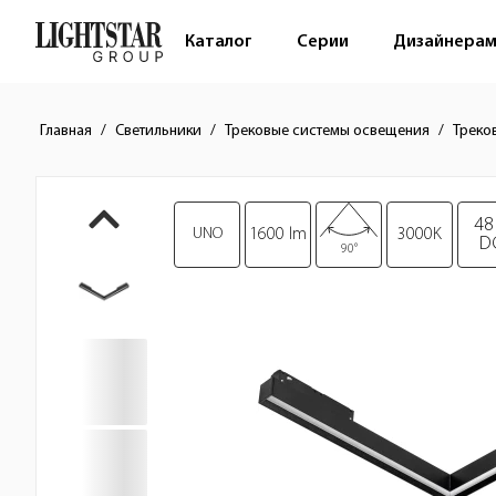
Каталог
Серии
Дизайнера
Главная
Светильники
Трековые системы освещения
Треко
Краткое описание товара
Изображения товара
48
UNO
1600 lm
3000K
D
90°
Стоимость товара