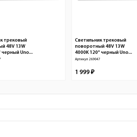
к трековый
Светильник трековый
ый 48V 13W
поворотный 48V 13W
 черный Uno...
4000K 120° черный Uno...
7
Артикул
269047
1 999 ₽