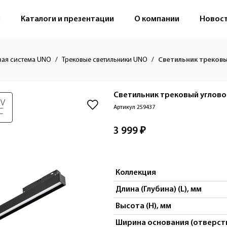
м
Каталоги и презентации
О компании
Новос
вая система UNO
Трековые светильники UNO
Светильник трековы
Светильник трековый углово
 V
Артикул 259437
C
3 999 ₽
Коллекция
Длина (Глубина) (L), мм
Высота (H), мм
Ширина основания (отверсти