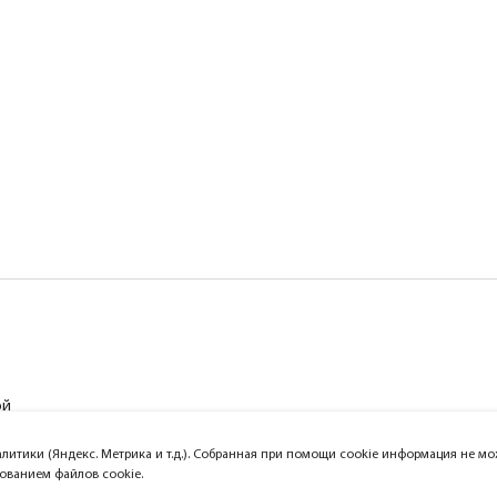
ой
алитики (Яндекс. Метрика и т.д.). Собранная при помощи cookie информация не 
зованием файлов cookie.
Официальный сайт компании Lightst