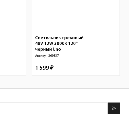
Светильник трековый
48V 12W 3000K 120°
черный
Uno
Артикул
269337
1 599 ₽
send