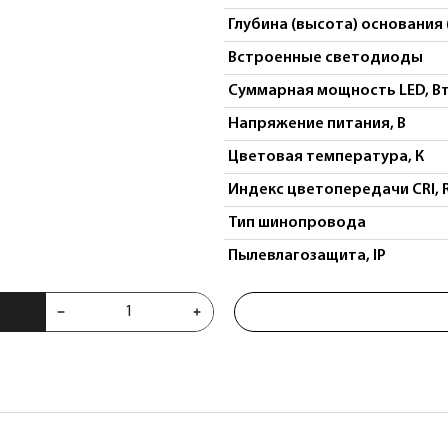
Глубина (высота) основания 
Встроенные светодиоды
Суммарная мощность LED, В
Напряжение питания, В
Цветовая температура, К
Индекс цветопередачи CRI, 
Тип шинопровода
Пылевлагозащита, IP
ловой 48V 24W 3000K 90° UGR<13 чер