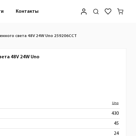
ти
Контакты
енного света 48V 24W Uno 259206CCT
вета 48V 24W
Uno
Uno
430
45
24