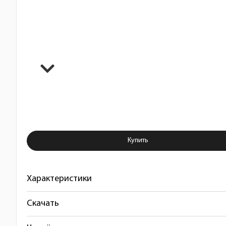
Купить Светильник направленно
Купить
Характеристики
Скачать