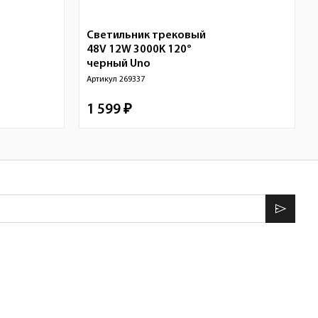
Светильник трековый
48V 12W 3000K 120°
черный
Uno
Артикул
269337
1 599 ₽
send