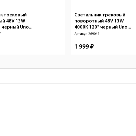
к трековый
Светильник трековый
ый 48V 13W
поворотный 48V 13W
 черный Uno...
4000K 120° черный Uno...
7
Артикул
269047
1 999 ₽