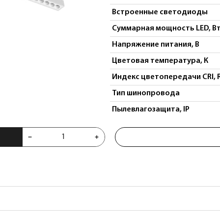
Встроенные светодиоды
Суммарная мощность LED, В
Напряжение питания, В
Цветовая температура, К
Индекс цветопередачи CRI, 
Тип шинопровода
Пылевлагозащита, IP
го света 48V 24W Uno 259206CCT