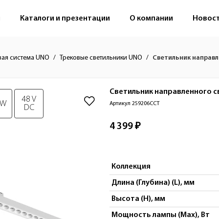
м
Каталоги и презентации
О компании
Новос
вая система UNO
Трековые светильники UNO
Светильник направл
Светильник направленного с
48 V
 W
Артикул 259206CCT
DC
4 399 ₽
Коллекция
Длина (Глубина) (L), мм
Высота (H), мм
Мощность лампы (Max), Вт