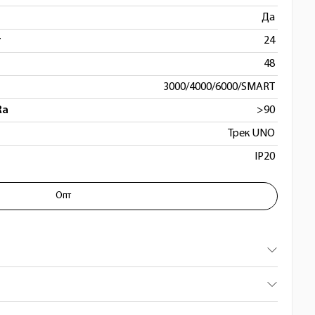
Да
т
24
48
3000/4000/6000/SMART
Ra
>90
Трек UNO
IP20
Опт