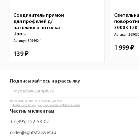
Соединитель прямой
Светильни
для профилей д/
поворотн
натяжного потолка
3000K 120°
Uno...
Артикул
26903
Артикул
505492-1
1 999 ₽
139 ₽
Подписывайтесь на рассылку
Нажимая на кнопку, вы соглашаетесь
с
Политикой Конфиденциальности Lightstar Group
Частным клиентам
+7 (495) 152-53-02
order@lightstarsvet.ru