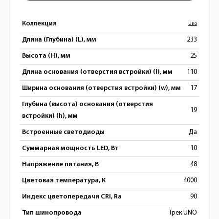
Коллекция
Uno
Длина (Глубина) (L), мм
233
Высота (H), мм
25
Длина основания (отверстия встройки) (l), мм
110
Ширина основания (отверстия встройки) (w), мм
17
Глубина (высота) основания (отверстия
19
встройки) (h), мм
Встроенные светодиоды
Да
Суммарная мощность LED, Вт
10
Напряжение питания, В
48
Цветовая температура, К
4000
Индекс цветопередачи CRI, Ra
90
Тип шинопровода
Трек UNO