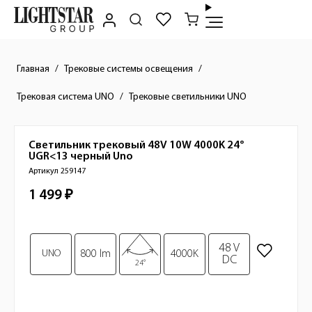
Главная
Трековые системы освещения
Трековая система UNO
Трековые светильники UNO
Светильник трековый 48V 10W 4000K 24°
Краткое описание товара
UGR<13 черный
Uno
Артикул 259147
1 499 ₽
Стоимость товара
Изображения товара
48 V
UNO
800 lm
4000K
DC
24°