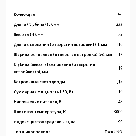
Коллекция
Uno
Длина (Глубина) (L), мм
233
Высота (H), мм
25
Длина основания (отверстия встройки) (l), мм
110
Ширина основания (отверстия встройки) (w), мм
17
Глубина (высота) основания (отверстия
19
встройки) (h), мм
Встроенные светодиоды
Да
Суммарная мощность LED, Вт
10
Напряжение питания, В
48
Цветовая температура, К
3000
Индекс цветопередачи CRI, Ra
90
Тип шинопровода
Трек UNO