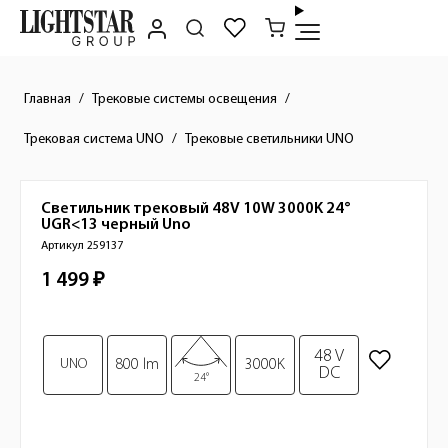
Главная
Трековые системы освещения
Трековая система UNO
Трековые светильники UNO
Светильник трековый 48V 10W 3000K 24°
Краткое описание товара
UGR<13 черный
Uno
Артикул 259137
1 499 ₽
Стоимость товара
Изображения товара
48 V
UNO
800 lm
3000K
DC
24°