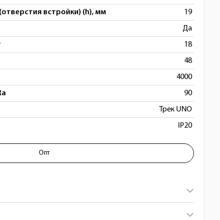
(отверстия встройки) (h), мм
19
Да
т
18
48
4000
Ra
90
Трек UNO
IP20
Опт