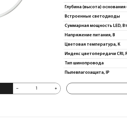
Глубина (высота) основания 
Встроенные светодиоды
Суммарная мощность LED, В
Напряжение питания, В
Цветовая температура, К
Индекс цветопередачи CRI, 
Тип шинопровода
Пылевлагозащита, IP
V 18W 4000K 360° белый Uno 209947