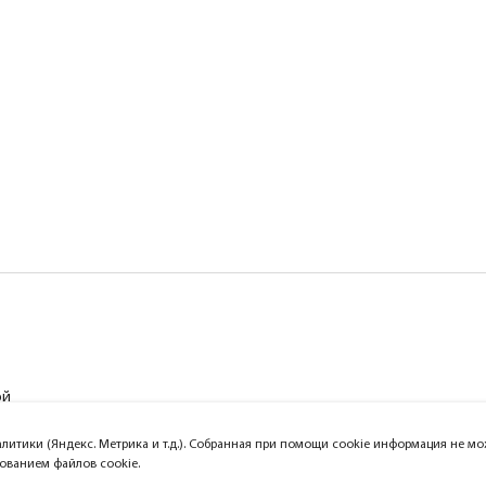
ой
алитики (Яндекс. Метрика и т.д.). Собранная при помощи cookie информация не 
зованием файлов cookie.
Официальный сайт компании Lightst