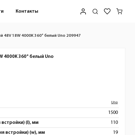
ти
Контакты
й 48V 18W 4000K 360° белый Uno 209947
W 4000K 360° белый
Uno
Uno
1500
встройки) (l), мм
110
я встройки) (w), мм
19