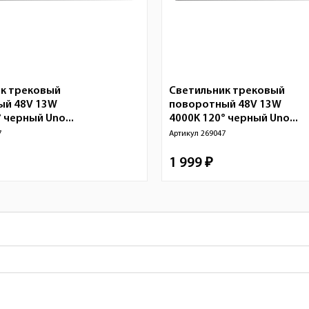
к трековый
Светильник трековый
ый 48V 13W
поворотный 48V 13W
 черный Uno...
4000K 120° черный Uno...
7
Артикул
269047
1 999 ₽