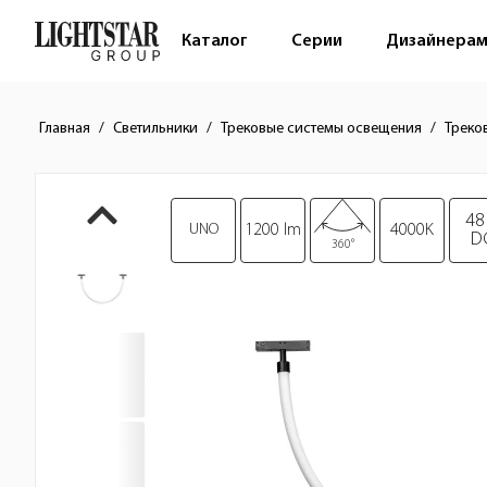
Каталог
Серии
Дизайнера
Главная
Светильники
Трековые системы освещения
Треко
Краткое описание товара
Изображения товара
48
UNO
1200 lm
4000K
D
360°
Стоимость товара