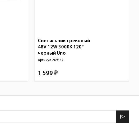
Светильник трековый
48V 12W 3000K 120°
черный
Uno
Артикул
269337
1 599 ₽
send