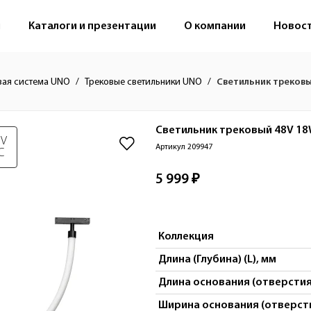
м
Каталоги и презентации
О компании
Новос
вая система UNO
Трековые светильники UNO
Светильник трековы
Светильник трековый 48V 18
 V
Артикул 209947
C
5 999 ₽
Коллекция
Длина (Глубина) (L), мм
Длина основания (отверстия 
Ширина основания (отверсти