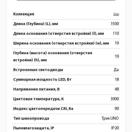
Коллекция
Uno
Длина (Глубина) (L), мм
1500
Длина основания (отверстия встройки) (l), мм
110
Ширина основания (отверстия встройки) (w), мм
19
Глубина (высота) основания (отверстия
19
встройки) (h), мм
Встроенные светодиоды
Да
Суммарная мощность LED, Вт
18
Напряжение питания, В
48
Цветовая температура, К
3000
Индекс цветопередачи CRI, Ra
90
Тип шинопровода
Трек UNO
Пылевлагозащита, IP
IP20