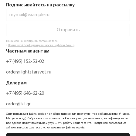
Подписывайтесь на рассылку
Отправить
Нажимая на кнопку, вы соглашаетесь
с
Политикой Конфиденциальности Lightstar Group
Частным клиентам
+7 (495) 152-53-02
order@lightstarsvet.ru
Дилерам
+7 (495) 648-62-20
order@lst.gr
Сайт использует файлы cookie при сборе данных для инструментов веб-аналитики (Яндекс.
Метрика и т.д.). Собранная при помощи cookie информация не может идентифицировать
вас, однако может помочь нам улучшить работу нашего сайта. Продолжая пользоваться
сайтом, вы соглашаетесь с использованием файлов cookie.