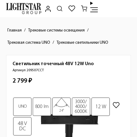
Главная
Трековые системы освещения
Трековая система UNO
Трековые светильники UNO
Светильник точечный 48V 12W
Uno
Краткое описание товара
Артикул 209507CCT
2 799 ₽
Стоимость товара
Изображения товара
3000/
12 W
UNO
800 lm
4000/
24°
6000K
48 V
DC