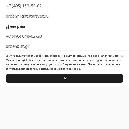
+7 (495) 152-53-02
order@lightstarsvet.ru
Дилерам
+7 (495) 648-62-20
order@lst.gr
Сайт использует файлы cookie при сборе данных для инструментов веб-аналитики (Яндекс.
Метрика и т.д.). Собранная при помощи cookie информация не может идентифицировать
вас, однако может помочь нам улучшить работу нашего сайта. Продолжая пользоваться
сайтом, вы соглашаетесь с использованием файлов cookie.
Ок
Политика конфиденциальности
Карта сайта
Информация, размещенная на сайте, не является публичной офертой
Официальный сайт компании
Lightstar Group™