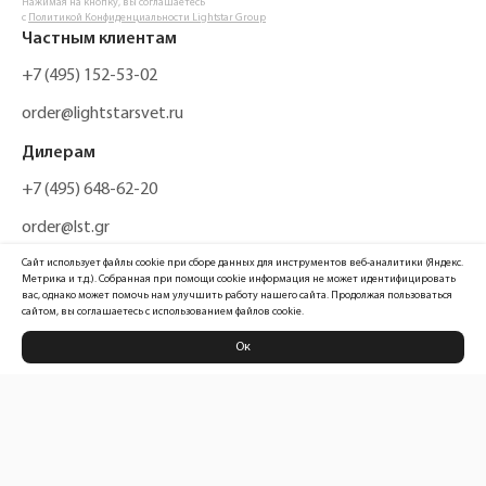
Нажимая на кнопку, вы соглашаетесь
с
Политикой Конфиденциальности Lightstar Group
Частным клиентам
+7 (495) 152-53-02
order@lightstarsvet.ru
Дилерам
+7 (495) 648-62-20
order@lst.gr
Сайт использует файлы cookie при сборе данных для инструментов веб-аналитики (Яндекс.
Метрика и т.д.). Собранная при помощи cookie информация не может идентифицировать
вас, однако может помочь нам улучшить работу нашего сайта. Продолжая пользоваться
сайтом, вы соглашаетесь с использованием файлов cookie.
Ок
Политика конфиденциальности
Карта сайта
Информация, размещенная на сайте, не является публичной офертой