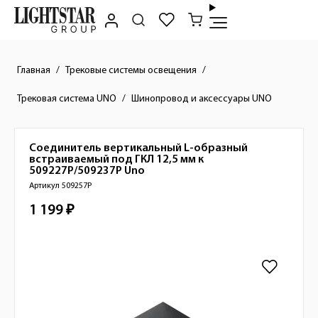
Главная
Трековые системы освещения
Трековая система UNO
Шинопровод и аксессуары UNO
Соединитель вертикальный L-образный
Краткое описание товара
встраиваемый под ГКЛ 12,5 мм к
509227P/509237P
Uno
Артикул 509257P
1 199 ₽
Стоимость товара
Изображения товара