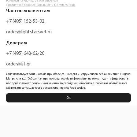
Нажимая на кнопку, вы соглашаетесь
с
Политикой Конфиденциальности Lightstar Group
Частным клиентам
+7 (495) 152-53-02
order@lightstarsvet.ru
Дилерам
+7 (495) 648-62-20
order@lst.gr
Сайт использует файлы cookie при сборе данных для инструментов веб-аналитики (Яндекс.
Метрика и т.д.). Собранная при помощи cookie информация не может идентифицировать
вас, однако может помочь нам улучшить работу нашего сайта. Продолжая пользоваться
сайтом, вы соглашаетесь с использованием файлов cookie.
Ок
Политика конфиденциальности
Карта сайта
Информация, размещенная на сайте, не является публичной офертой