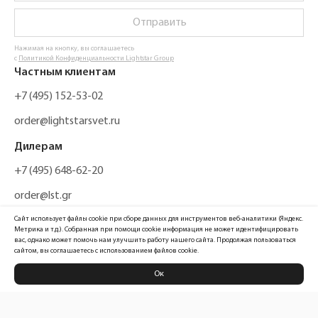
Отправить
Нажимая на кнопку, вы соглашаетесь
с
Политикой Конфиденциальности Lightstar Group
Частным клиентам
+7 (495) 152-53-02
order@lightstarsvet.ru
Дилерам
+7 (495) 648-62-20
order@lst.gr
Сайт использует файлы cookie при сборе данных для инструментов веб-аналитики (Яндекс.
Метрика и т.д.). Собранная при помощи cookie информация не может идентифицировать
вас, однако может помочь нам улучшить работу нашего сайта. Продолжая пользоваться
сайтом, вы соглашаетесь с использованием файлов cookie.
Ок
Политика конфиденциальности
Карта сайта