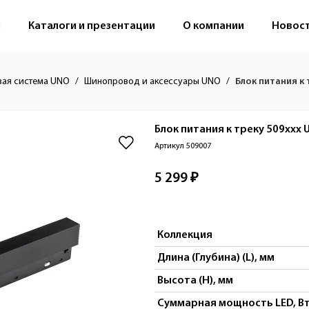
м
Каталоги и презентации
О компании
Новос
вая система UNO
Шинопровод и аксессуары UNO
Блок питания к
Блок питания к треку 509ххх
Артикул 509007
5 299 ₽
Коллекция
Длина (Глубина) (L), мм
Высота (H), мм
Суммарная мощность LED, В