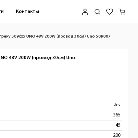
ти
Контакты
 треку 509ххх UNO 48V 200W (провод 30см) Uno 509007
 UNO 48V 200W (провод 30см)
Uno
Uno
365
45
т
200