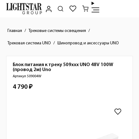
Главная
Трековые системы освещения
Трековая система UNO
Шинопровод и аксессуары UNO
Блок питания к треку 509ххх UNO 48V 100W
Краткое описание товара
(провод 2м)
Uno
Артикул 509004W
4 790 ₽
Стоимость товара
Изображения товара