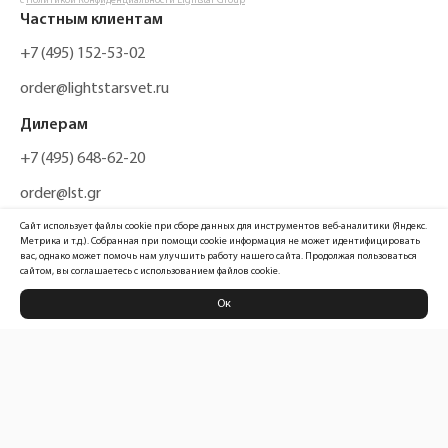
с
Политикой Конфиденциальности Lightstar Group
Частным клиентам
+7 (495) 152-53-02
order@lightstarsvet.ru
Дилерам
+7 (495) 648-62-20
order@lst.gr
Сайт использует файлы cookie при сборе данных для инструментов веб-аналитики (Яндекс.
Метрика и т.д.). Собранная при помощи cookie информация не может идентифицировать
вас, однако может помочь нам улучшить работу нашего сайта. Продолжая пользоваться
сайтом, вы соглашаетесь с использованием файлов cookie.
Ок
Политика конфиденциальности
Карта сайта
Информация, размещенная на сайте, не является публичной офертой