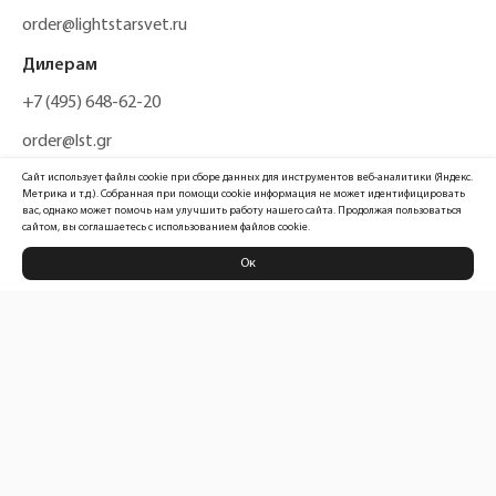
order@lightstarsvet.ru
Дилерам
+7 (495) 648-62-20
order@lst.gr
Сайт использует файлы cookie при сборе данных для инструментов веб-аналитики (Яндекс.
Метрика и т.д.). Собранная при помощи cookie информация не может идентифицировать
вас, однако может помочь нам улучшить работу нашего сайта. Продолжая пользоваться
сайтом, вы соглашаетесь с использованием файлов cookie.
Ок
Политика конфиденциальности
Карта сайта
Информация, размещенная на сайте, не является публичной офертой
Официальный сайт компании
Lightstar Group™
2026