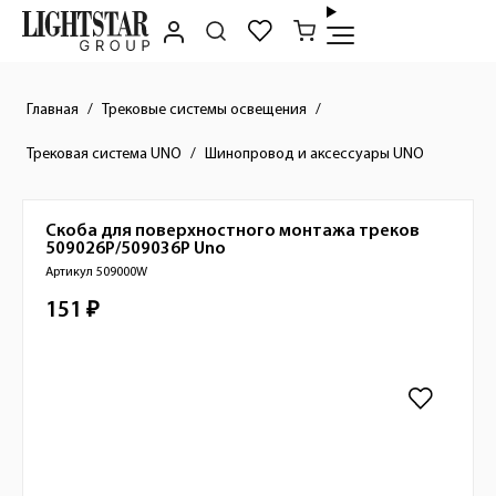
Главная
Трековые системы освещения
Трековая система UNO
Шинопровод и аксессуары UNO
Скоба для поверхностного монтажа треков
Краткое описание товара
509026P/509036P
Uno
Артикул 509000W
151 ₽
Стоимость товара
Изображения товара