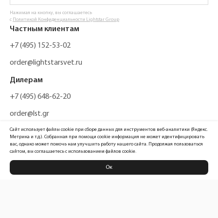
Нажимая на кнопку, вы соглашаетесь
с
Политикой Конфиденциальности Lightstar Group
Частным клиентам
+7 (495) 152-53-02
order@lightstarsvet.ru
Дилерам
+7 (495) 648-62-20
order@lst.gr
Сайт использует файлы cookie при сборе данных для инструментов веб-аналитики (Яндекс.
Метрика и т.д.). Собранная при помощи cookie информация не может идентифицировать
вас, однако может помочь нам улучшить работу нашего сайта. Продолжая пользоваться
сайтом, вы соглашаетесь с использованием файлов cookie.
Ок
Политика конфиденциальности
Карта сайта
Информация, размещенная на сайте, не является публичной офертой