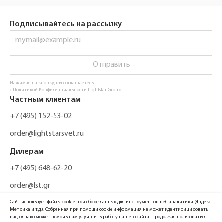
Подписывайтесь на рассылку
Отправить
Нажимая на кнопку, вы соглашаетесь
с
Политикой Конфиденциальности Lightstar Group
Частным клиентам
+7 (495) 152-53-02
order@lightstarsvet.ru
Дилерам
+7 (495) 648-62-20
order@lst.gr
Сайт использует файлы cookie при сборе данных для инструментов веб-аналитики (Яндекс.
Метрика и т.д.). Собранная при помощи cookie информация не может идентифицировать
вас, однако может помочь нам улучшить работу нашего сайта. Продолжая пользоваться