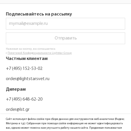
Подписывайтесь на рассылку
Отправить
Нажимая на кнопку, вы соглашаетесь
с
Политикой Конфиденциальности Lightstar Group
Частным клиентам
+7 (495) 152-53-02
order@lightstarsvet.ru
Дилерам
+7 (495) 648-62-20
order@lst.gr
Сайт использует файлы cookie при сборе данных для инструментов веб-аналитики (Яндекс.
Метрика и т.д.). Собранная при помощи cookie информация не может идентифицировать
вас, однако может помочь нам улучшить работу нашего сайта. Продолжая пользоваться