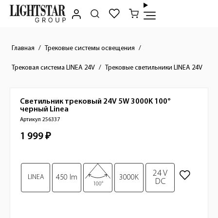
Главная
Трековые системы освещения
Трековая система LINEA 24V
Трековые светильники LINEA 24V
Светильник трековый 24V 5W 3000K 100°
Краткое описание товара
черный
Linea
Артикул 256337
1 999 ₽
Стоимость товара
Изображения товара
24 V
LINEA
450 lm
3000K
DC
100°