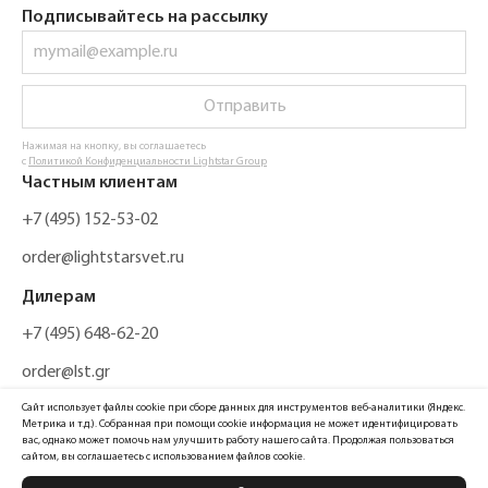
Подписывайтесь на рассылку
Отправить
Нажимая на кнопку, вы соглашаетесь
с
Политикой Конфиденциальности Lightstar Group
Частным клиентам
+7 (495) 152-53-02
order@lightstarsvet.ru
Дилерам
+7 (495) 648-62-20
order@lst.gr
Сайт использует файлы cookie при сборе данных для инструментов веб-аналитики (Яндекс.
Метрика и т.д.). Собранная при помощи cookie информация не может идентифицировать
вас, однако может помочь нам улучшить работу нашего сайта. Продолжая пользоваться
сайтом, вы соглашаетесь с использованием файлов cookie.