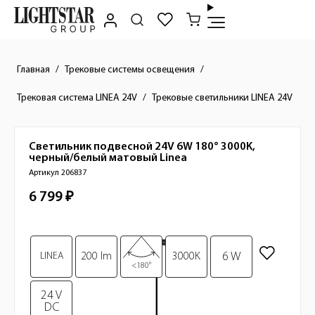
Главная
Трековые системы освещения
Трековая система LINEA 24V
Трековые светильники LINEA 24V
Светильник подвесной 24V 6W 180° 3000K,
Краткое описание товара
черный/белый матовый
Linea
Артикул 206837
6 799 ₽
Стоимость товара
Изображения товара
6 W
LINEA
200 lm
3000K
<180°
24 V
DC