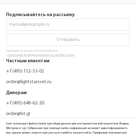
Подписывайтесь на рассылку
Отправить
Нажимая на кнопку, вы соглашаетесь
с
Политикой Конфиденциальности Lightstar Group
Частным клиентам
+7 (495) 152-53-02
order@lightstarsvet.ru
Дилерам
+7 (495) 648-62-20
order@lst.gr
Сайт использует файлы cookie при сборе данных для инструментов веб-аналитики (Яндекс.
Метрика и т.д.). Собранная при помощи cookie информация не может идентифицировать
вас, однако может помочь нам улучшить работу нашего сайта. Продолжая пользоваться