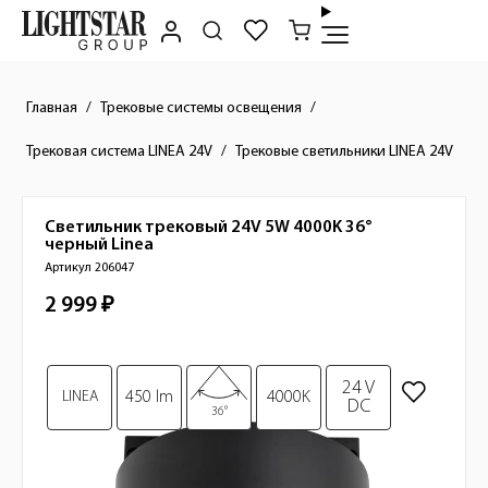
Главная
Трековые системы освещения
Трековая система LINEA 24V
Трековые светильники LINEA 24V
Светильник трековый 24V 5W 4000K 36°
Краткое описание товара
черный
Linea
Артикул 206047
2 999 ₽
Стоимость товара
Изображения товара
24 V
LINEA
450 lm
4000K
DC
36°