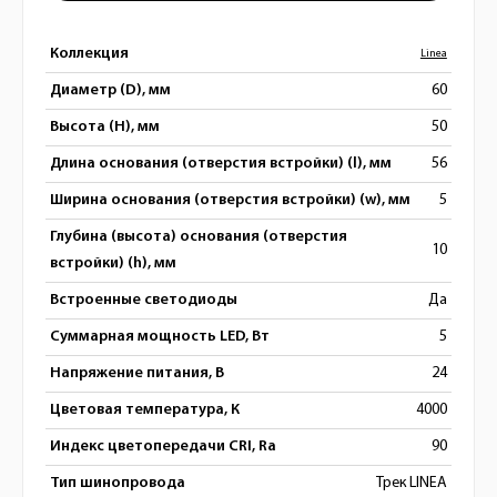
Коллекция
Linea
Диаметр (D), мм
60
Высота (H), мм
50
Длина основания (отверстия встройки) (l), мм
56
Ширина основания (отверстия встройки) (w), мм
5
Глубина (высота) основания (отверстия
10
встройки) (h), мм
Встроенные светодиоды
Да
Суммарная мощность LED, Вт
5
Напряжение питания, В
24
Цветовая температура, К
4000
Индекс цветопередачи CRI, Ra
90
Тип шинопровода
Трек LINEA