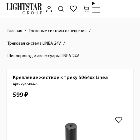
Главная
Трековые системы освещения
Трековая система LINEA 24V
Шинопровод и аксессуары LINEA 24V
Крепление жесткое к треку 5064хх
Linea
Краткое описание товара
Артикул 506475
599 ₽
Стоимость товара
Изображения товара