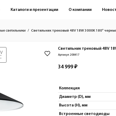
м
Каталоги и презентации
О компании
Новос
вые светильники
Светильник трековый 48V 18W 3000K 180° черны
Светильник трековый 48V 18
 V
Артикул 208417
C
34 999 ₽
Коллекция
Диаметр (D), мм
Высота (H), мм
Встроенные светодиоды