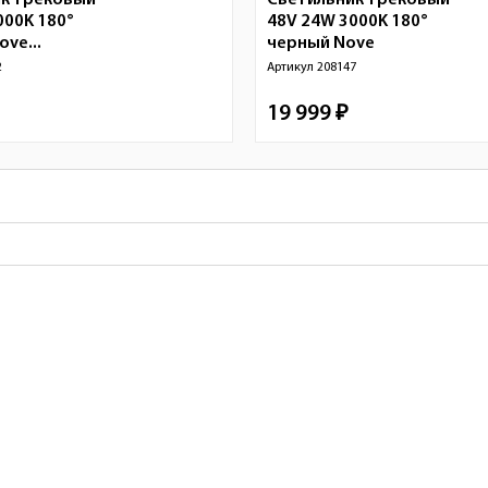
к трековый
Светильник трековый
000K 180°
48V 24W 3000K 180°
ve...
черный
Nove
2
Артикул
208147
19 999 ₽