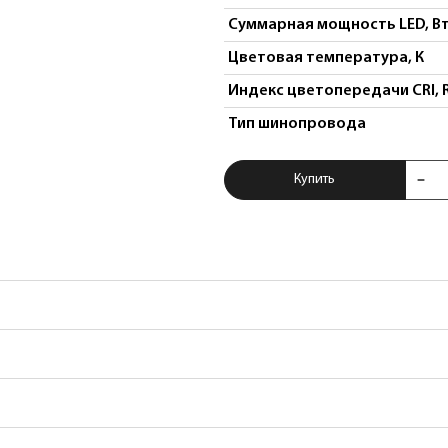
Суммарная мощность LED, В
Цветовая температура, К
Индекс цветопередачи CRI, 
Тип шинопровода
Купить Светильни
Купить