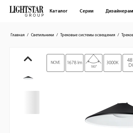
Каталог
Серии
Дизайнера
Главная
Светильники
Трековые системы освещения
Треко
Краткое описание товара
Изображения товара
48
NOVE
1678 lm
3000K
D
180°
Стоимость товара