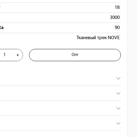
т
18
3000
Ra
90
Тканевый трек NOVE
к трековый 48V 18W 3000K 180° черн
Опт