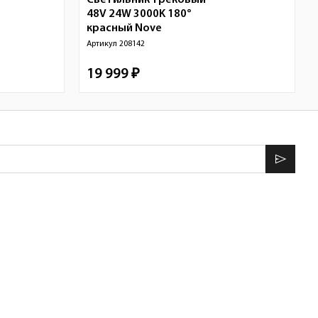
Светильник трековый
48V 24W 3000K 180°
красный
Nove
Артикул
208142
19 999 ₽
send