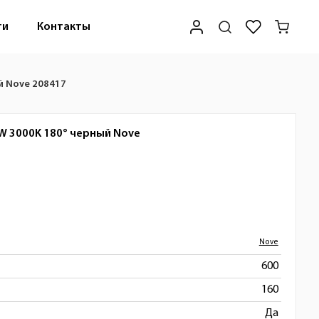
ти
Контакты
й Nove 208417
W 3000K 180° черный
Nove
Nove
600
160
Да