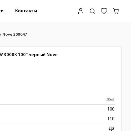
ти
Контакты
й Nove 208047
W 3000K 100° черный
Nove
Nove
100
110
Да