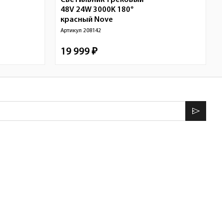
Светильник трековый
48V 24W 3000K 180°
красный
Nove
Артикул
208142
19 999 ₽
send