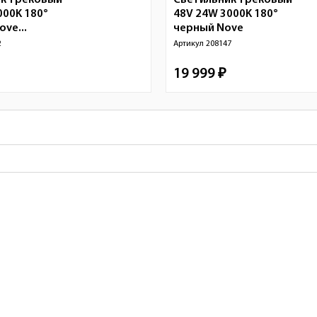
к трековый
Светильник трековый
000K 180°
48V 24W 3000K 180°
ve...
черный
Nove
2
Артикул
208147
19 999 ₽