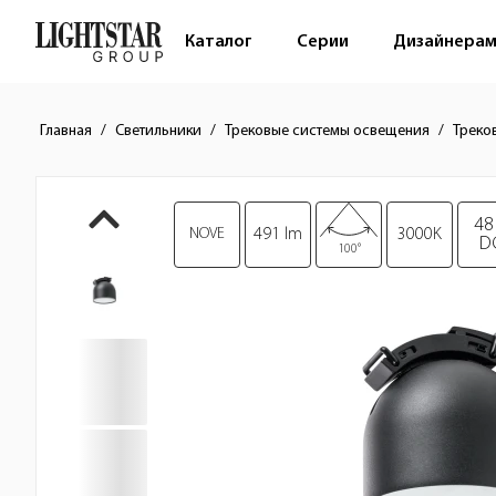
Каталог
Серии
Дизайнера
Главная
Светильники
Трековые системы освещения
Треко
Краткое описание товара
Изображения товара
48
NOVE
491 lm
3000K
D
100°
Стоимость товара