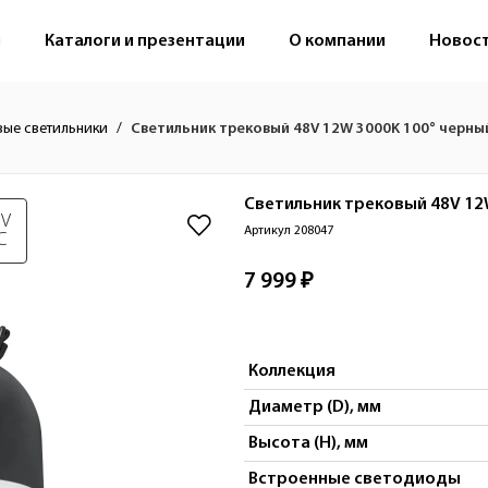
м
Каталоги и презентации
О компании
Новос
вые светильники
Светильник трековый 48V 12W 3000K 100° черны
Светильник трековый 48V 12
 V
Артикул 208047
C
7 999 ₽
Коллекция
Диаметр (D), мм
Высота (H), мм
Встроенные светодиоды