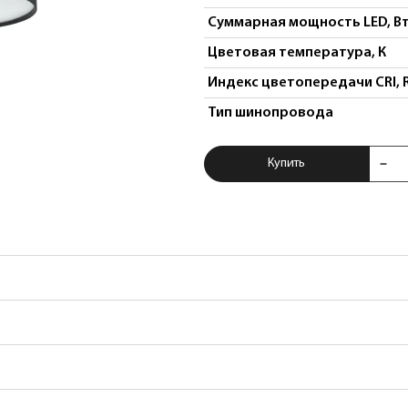
Суммарная мощность LED, В
Цветовая температура, К
Индекс цветопередачи CRI, 
Тип шинопровода
Купить Светильни
Купить