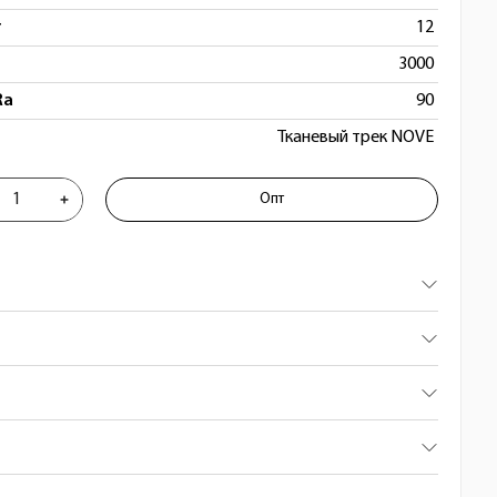
т
12
3000
Ra
90
Тканевый трек NOVE
к трековый 48V 12W 3000K 100° черн
Опт