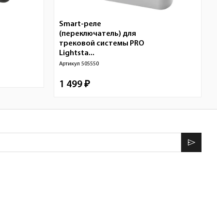
Smart-реле
(переключатель) для
трековой системы PRO
Lightsta...
Артикул
505550
1 499 ₽
send