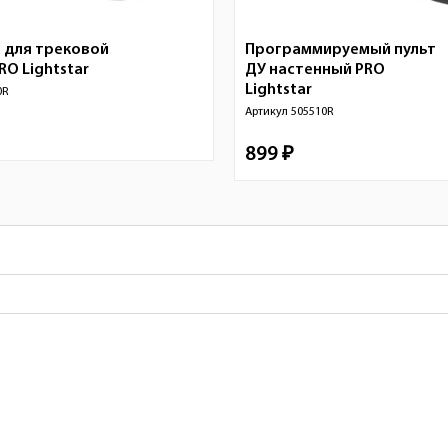
з для трековой
Программируемый пульт
PRO
Lightstar
ДУ настенный PRO
Lightstar
0R
Артикул
505510R
899 ₽