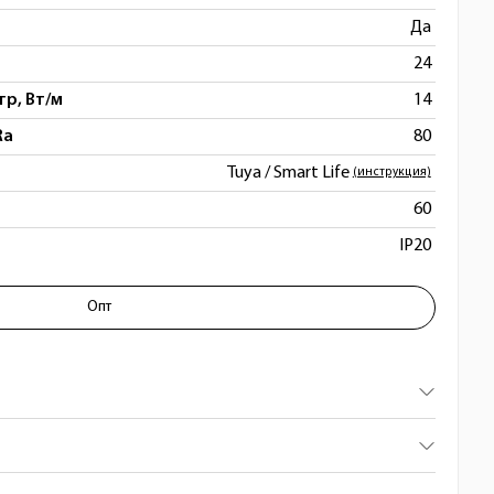
Да
24
р, Вт/м
14
Ra
80
Tuya / Smart Life
(инструкция)
60
IP20
Опт