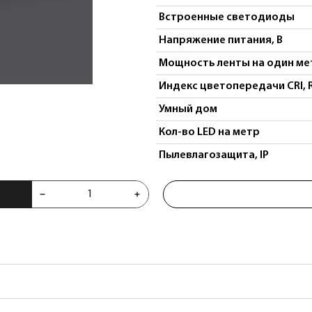
Встроенные светодиоды
Напряжение питания, В
Мощность ленты на один мет
Индекс цветопередачи CRI, 
Умный дом
Кол-во LED на метр
Пылевлагозащита, IP
 Lightstar 421000