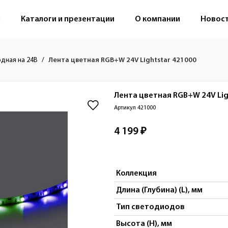
м
Каталоги и презентации
О компании
Новос
одная на 24В
Лента цветная RGB+W 24V Lightstar 421000
Лента цветная RGB+W 24V
Li
Артикул 421000
4 199 ₽
Коллекция
Длина (Глубина) (L), мм
Тип светодиодов
Высота (H), мм