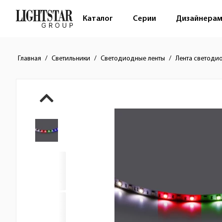
Каталог
Серии
Дизайнера
Главная
Светильники
Светодиодные ленты
Лента светоди
Краткое описание товара
Изображения товара
Стоимость товара