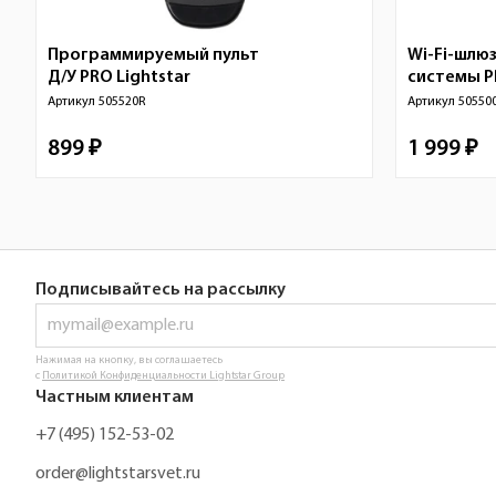
Программируемый пульт
Wi-Fi-шлю
Д/У PRO
Lightstar
системы 
Артикул
505520R
Артикул
50550
899 ₽
1 999 ₽
Подписывайтесь на рассылку
Нажимая на кнопку, вы соглашаетесь
с
Политикой Конфиденциальности Lightstar Group
Частным клиентам
+7 (495) 152-53-02
order@lightstarsvet.ru