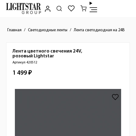
Главная
Светодиодные ленты
Лента светодиодная на 24В
Лента цветного свечения 24V,
Краткое описание товара
розовый
Lightstar
Артикул 420512
1 499 ₽
Стоимость товара
Изображения товара