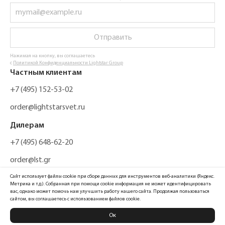
Отправить
Нажимая на кнопку, вы соглашаетесь
с
Политикой Конфиденциальности Lightstar Group
Частным клиентам
+7 (495) 152-53-02
order@lightstarsvet.ru
Дилерам
+7 (495) 648-62-20
order@lst.gr
Сайт использует файлы cookie при сборе данных для инструментов веб-аналитики (Яндекс.
Метрика и т.д.). Собранная при помощи cookie информация не может идентифицировать
вас, однако может помочь нам улучшить работу нашего сайта. Продолжая пользоваться
сайтом, вы соглашаетесь с использованием файлов cookie.
Ок
Политика конфиденциальности