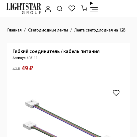
Главная
Светодиодные ленты
Лента светодиодная на 12В
Гибкий соединитель / кабель питания
Краткое описание товара
Артикул 408111
49 ₽
Стоимость товара
67 ₽
Изображения товара