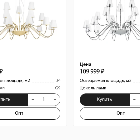
Цена
 ₽
109 999 ₽
я площадь, м2
34
Освещаемая площадь, м2
мп
G9
Цоколь ламп
упить
Купить
Опт
Опт