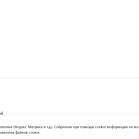
ой
алитики (Яндекс. Метрика и т.д.). Собранная при помощи cookie информация не 
зованием файлов cookie.
Официальный сайт компании Lightst