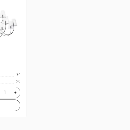
34
G9