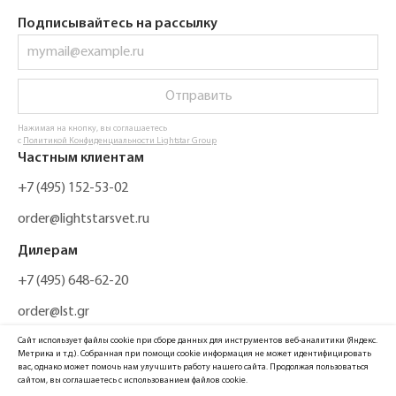
Подписывайтесь на рассылку
Отправить
Нажимая на кнопку, вы соглашаетесь
с
Политикой Конфиденциальности Lightstar Group
Частным клиентам
+7 (495) 152-53-02
order@lightstarsvet.ru
Дилерам
+7 (495) 648-62-20
order@lst.gr
Сайт использует файлы cookie при сборе данных для инструментов веб-аналитики (Яндекс.
Метрика и т.д.). Собранная при помощи cookie информация не может идентифицировать
вас, однако может помочь нам улучшить работу нашего сайта. Продолжая пользоваться
сайтом, вы соглашаетесь с использованием файлов cookie.