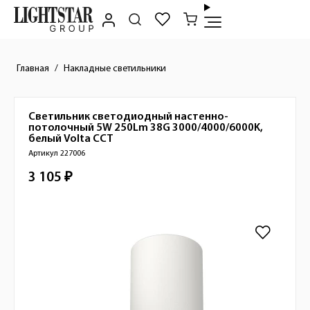
Главная
Накладные светильники
Светильник светодиодный настенно-
Краткое описание товара
потолочный 5W 250Lm 38G 3000/4000/6000K,
белый
Volta CCT
Артикул 227006
3 105 ₽
Стоимость товара
Изображения товара