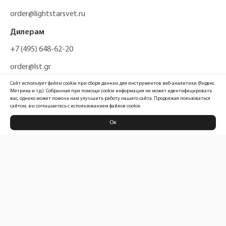
order@lightstarsvet.ru
Дилерам
+7 (495) 648-62-20
order@lst.gr
Сайт использует файлы cookie при сборе данных для инструментов веб-аналитики (Яндекс.
Метрика и т.д.). Собранная при помощи cookie информация не может идентифицировать
вас, однако может помочь нам улучшить работу нашего сайта. Продолжая пользоваться
сайтом, вы соглашаетесь с использованием файлов cookie.
Ок
Политика конфиденциальности
Карта сайта
Информация, размещенная на сайте, не является публичной офертой
Официальный сайт компании
Lightstar Group™
2026