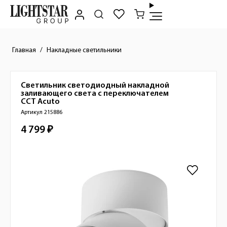
Главная
Накладные светильники
Светильник светодиодный накладной
Краткое описание товара
заливающего света с переключателем
CCT
Acuto
Артикул 215886
4 799 ₽
Стоимость товара
Изображения товара