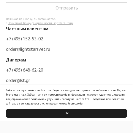
Отправить
Нажимая на кнопку, вы соглашаетесь
с
Политикой Конфиденциальности Lightstar Group
Частным клиентам
+7 (495) 152-53-02
order@lightstarsvet.ru
Дилерам
+7 (495) 648-62-20
order@lst.gr
Сайт использует файлы cookie при сборе данных для инструментов веб-аналитики (Яндекс.
Метрика и т.д.). Собранная при помощи cookie информация не может идентифицировать
вас, однако может помочь нам улучшить работу нашего сайта. Продолжая пользоваться
сайтом, вы соглашаетесь с использованием файлов cookie.
Ок
Политика конфиденциальности
Карта сайта