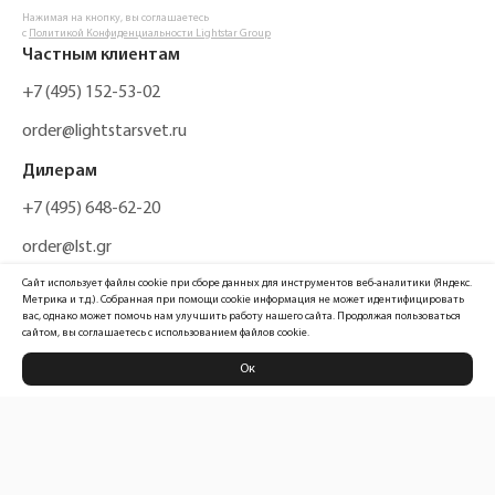
Нажимая на кнопку, вы соглашаетесь
с
Политикой Конфиденциальности Lightstar Group
Частным клиентам
+7 (495) 152-53-02
order@lightstarsvet.ru
Дилерам
+7 (495) 648-62-20
order@lst.gr
Сайт использует файлы cookie при сборе данных для инструментов веб-аналитики (Яндекс.
Метрика и т.д.). Собранная при помощи cookie информация не может идентифицировать
вас, однако может помочь нам улучшить работу нашего сайта. Продолжая пользоваться
сайтом, вы соглашаетесь с использованием файлов cookie.
Ок
Политика конфиденциальности
Карта сайта
Информация, размещенная на сайте, не является публичной офертой