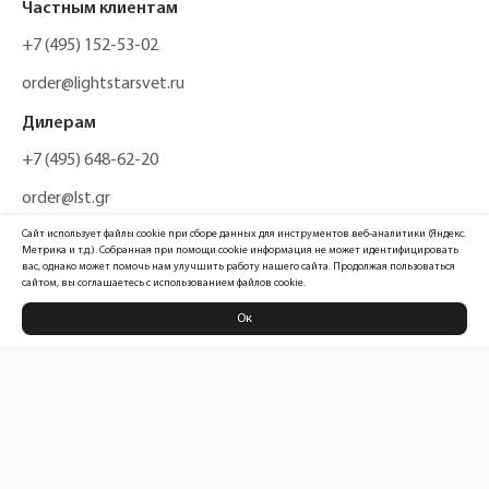
Частным клиентам
+7 (495) 152-53-02
order@lightstarsvet.ru
Дилерам
+7 (495) 648-62-20
order@lst.gr
Сайт использует файлы cookie при сборе данных для инструментов веб-аналитики (Яндекс.
Метрика и т.д.). Собранная при помощи cookie информация не может идентифицировать
вас, однако может помочь нам улучшить работу нашего сайта. Продолжая пользоваться
сайтом, вы соглашаетесь с использованием файлов cookie.
Ок
Политика конфиденциальности
Карта сайта
Информация, размещенная на сайте, не является публичной офертой
Официальный сайт компании