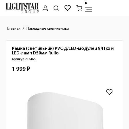
Главная
Накладные светильники
Рамка (светильник) PVC д/LED-модулей 941хх и
Краткое описание товара
LED-ламп D50мм
Rullo
Артикул 213466
1 999 ₽
Стоимость товара
Изображения товара