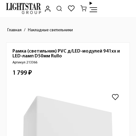
Главная
Накладные светильники
Рамка (светильник) PVC д/LED-модулей 941хх и
Краткое описание товара
LED-ламп D50мм
Rullo
Артикул 213366
1 799 ₽
Стоимость товара
Изображения товара