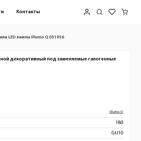
ти
Контакты
ли LED лампы Illumo Q 051056
дной декоративный под заменяемые галогенные
Illumo Q
180
GU10