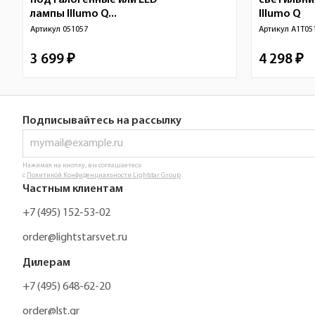
под галогенные или LED
светильни
лампы Illumo Q...
Illumo Q
Артикул
051057
Артикул
A1T05
3 699 ₽
4 298 ₽
Подписывайтесь на рассылку
Нажимая на кнопку, вы соглашаетесь
с
Политикой Конфиденциальности Lightstar Group
Частным клиентам
+7 (495) 152-53-02
order@lightstarsvet.ru
Дилерам
+7 (495) 648-62-20
order@lst.gr