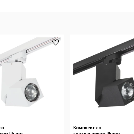
со
Комплект со