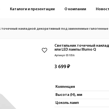
м
Каталоги и презентации
О компании
Новос
 точечный накладной декоративный под заменяемые галогенные и
Светильник точечный накла
или LED лампы
Illumo Q
Артикул 051056
3 699 ₽
Коллекция
Высота (H), мм
Цоколь ламп