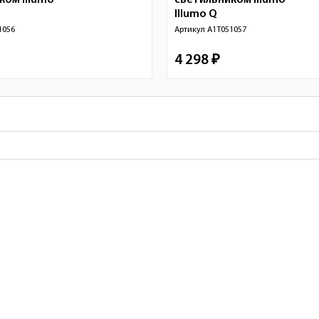
ком Illumo
светильником Illumo
Illumo Q
1056
Артикул
A1T051057
4 298 ₽