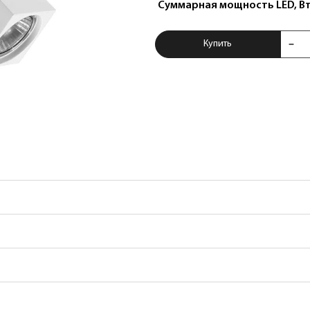
Суммарная мощность LED, В
Купить Светильни
Купить