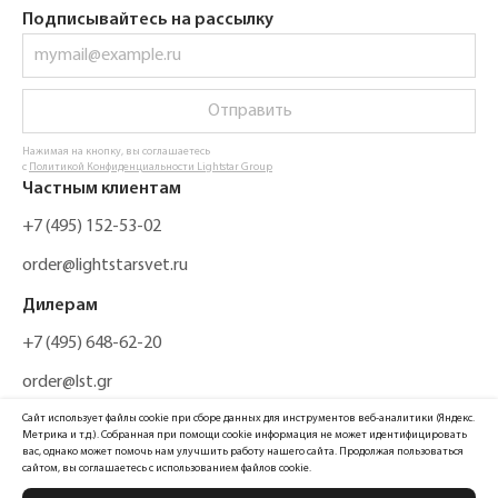
Подписывайтесь на рассылку
Отправить
Нажимая на кнопку, вы соглашаетесь
с
Политикой Конфиденциальности Lightstar Group
Частным клиентам
+7 (495) 152-53-02
order@lightstarsvet.ru
Дилерам
+7 (495) 648-62-20
order@lst.gr
Сайт использует файлы cookie при сборе данных для инструментов веб-аналитики (Яндекс.
Метрика и т.д.). Собранная при помощи cookie информация не может идентифицировать
вас, однако может помочь нам улучшить работу нашего сайта. Продолжая пользоваться
сайтом, вы соглашаетесь с использованием файлов cookie.