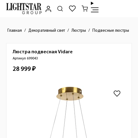
Главная
Декоративный свет
Люстры
Подвесные люстры
Люстра подвесная
Vidare
Краткое описание товара
Артикул 699043
28 999 ₽
Стоимость товара
Изображения товара