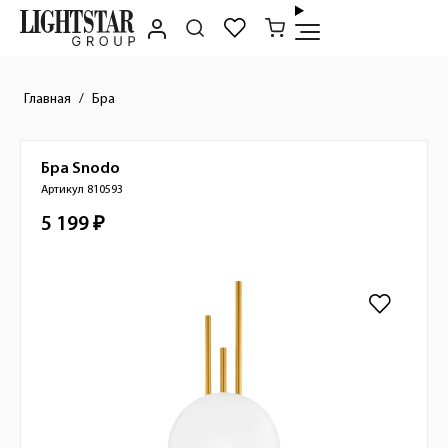
Главная
Бра
Бра
Snodo
Краткое описание товара
Артикул 810593
5 199 ₽
Стоимость товара
Изображения товара