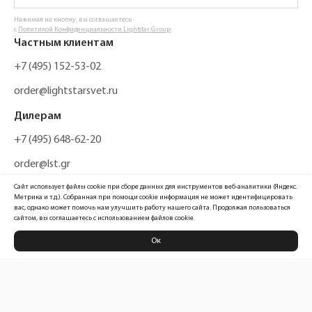
Нажимая на кнопку, вы соглашаетесь
с
Политикой Конфиденциальности Lightstar Group
Частным клиентам
+7 (495) 152-53-02
order@lightstarsvet.ru
Дилерам
+7 (495) 648-62-20
order@lst.gr
Сайт использует файлы cookie при сборе данных для инструментов веб-аналитики (Яндекс.
Метрика и т.д.). Собранная при помощи cookie информация не может идентифицировать
вас, однако может помочь нам улучшить работу нашего сайта. Продолжая пользоваться
сайтом, вы соглашаетесь с использованием файлов cookie.
Ок
Политика конфиденциальности
Карта сайта
Информация, размещенная на сайте, не является публичной офертой