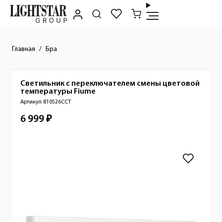
Главная
Бра
Светильник с переключателем смены цветовой
Краткое описание товара
температуры
Fiume
Артикул 810526CCT
6 999 ₽
Стоимость товара
Изображения товара