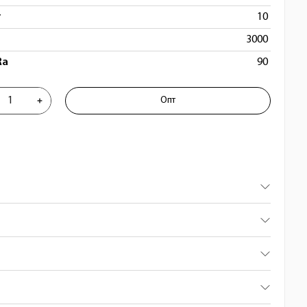
т
10
3000
Ra
90
e 701611
Опт