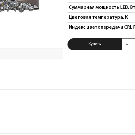
Суммарная мощность LED, В
Цветовая температура, К
Индекс цветопередачи CRI, 
Купить Бра Faraon
Купить