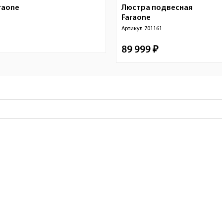
raone
Люстра подвесная
Faraone
1
Артикул
701161
89 999 ₽