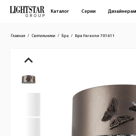
Каталог
Серии
Дизайнера
Главная
Светильники
Бра
Бра Faraone 701611
Краткое описание товара
Изображения товара
Стоимость товара