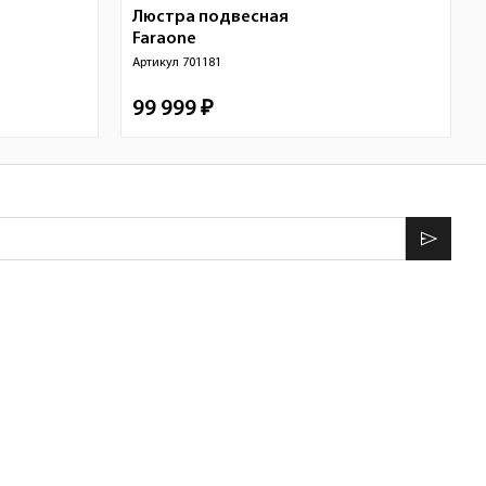
Люстра подвесная
Faraone
Артикул
701181
99 999 ₽
send