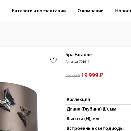
м
Каталоги и презентации
О компании
Новос
Бра
Faraone
Артикул 701611
19 999 ₽
29 990 ₽
Коллекция
Длина (Глубина) (L), мм
Высота (H), мм
Встроенные светодиоды